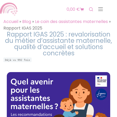
0,00
€
Accueil
»
Blog
»
Le coin des assistantes maternelles
»
Rapport IGAS 2025
Rapport IGAS 2025 : revalorisation
du métier d’assistante maternelle,
qualité d’accueil et solutions
concrètes
Déjà vu
992
fois