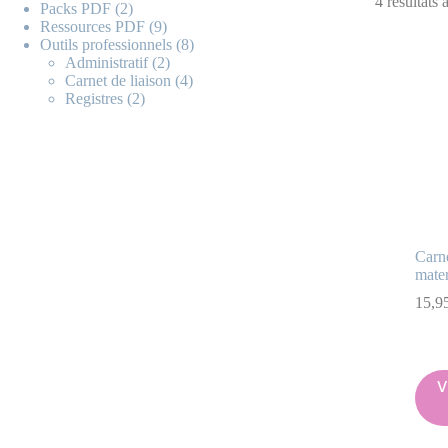
4 résultats 
Packs PDF
2
Ressources PDF
9
Outils professionnels
8
Administratif
2
Carnet de liaison
4
Registres
2
Carne
mater
15,9
V