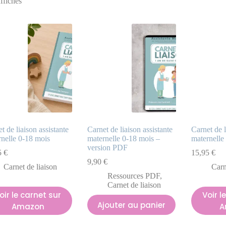
affichés
t de liaison assistante
Carnet de liaison assistante
Carnet de l
nelle 0-18 mois
maternelle 0-18 mois –
maternelle
version PDF
5
€
15,95
€
9,90
€
Carnet de liaison
Carn
Ressources PDF
,
Carnet de liaison
oir le carnet sur
Voir l
Ajouter au panier
Amazon
A