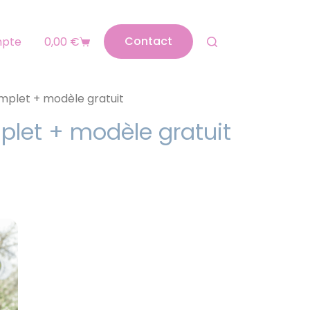
Contact
mpte
0,00
€
omplet + modèle gratuit
mplet + modèle gratuit