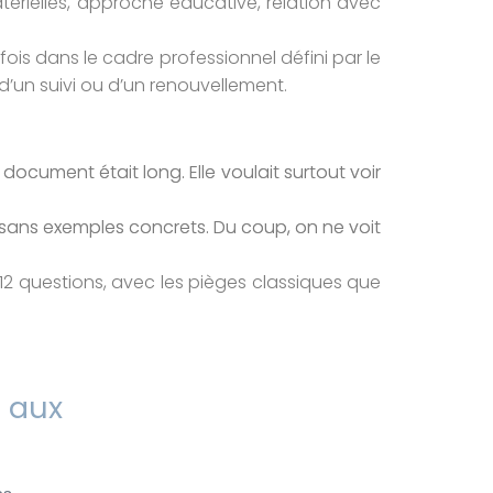
térielles, approche éducative, relation avec
efois dans le cadre professionnel défini par le
’un suivi ou d’un renouvellement.
 document était long. Elle voulait surtout voir
s sans exemples concrets. Du coup, on ne voit
en 12 questions, avec les pièges classiques que
e aux