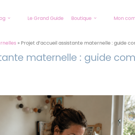
log
Le Grand Guide
Boutique
Mon co
rnelles
»
Projet d’accueil assistante maternelle : guide c
stante maternelle : guide co