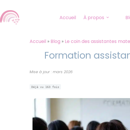
Accueil
À propos
B
Accueil
»
Blog
»
Le coin des assistantes mate
Formation assistan
Mise à jour : mars 2026
Déjà vu
163
fois