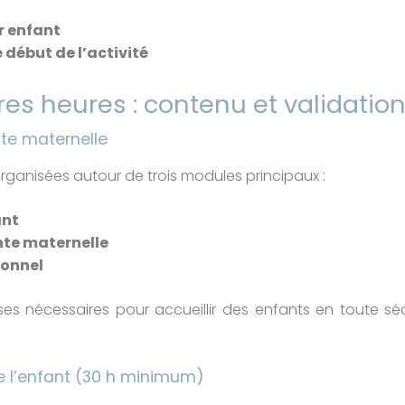
r enfant
début de l’activité
es heures : contenu et validatio
nte maternelle
rganisées autour de trois modules principaux :
ant
ante maternelle
ionnel
es nécessaires pour accueillir des enfants en toute séc
e l’enfant (30 h minimum)