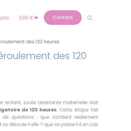
Contact
mpte
0,00
€
éroulement des 120 heures
déroulement des 120
er enfant, toute assistante maternelle doit
igatoire de 120 heures
. Cette étape fait
de questions : que contient réellement
e déroule‑t‑elle ? que se passe‑t‑il en cas