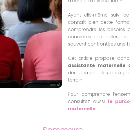
d’échec à l’évaluation ?
Ayant elle‑même suivi ce
connaît bien cette format
comprendre les besoins de
concrètes auxquelles les 
souvent confrontées une fo
Cet article propose don
assistante maternelle 
déroulement des deux phas
terrain.
Pour comprendre l’ense
consultez aussi
le parc
maternelle
Sommaire