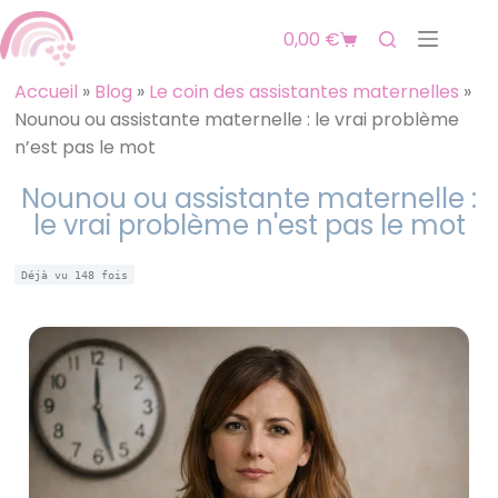
0,00
€
Accueil
»
Blog
»
Le coin des assistantes maternelles
»
Nounou ou assistante maternelle : le vrai problème
n’est pas le mot
Nounou ou assistante maternelle :
le vrai problème n'est pas le mot
Déjà vu
148
fois