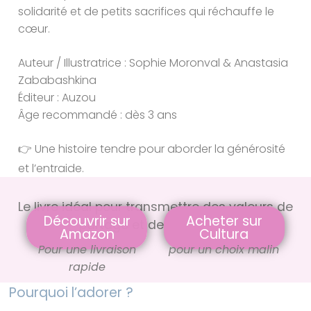
solidarité et de petits sacrifices qui réchauffe le
cœur.
Auteur / Illustratrice : Sophie Moronval & Anastasia
Zababashkina
Éditeur : Auzou
Âge recommandé : dès 3 ans
👉 Une histoire tendre pour aborder la générosité
et l’entraide.
Le livre idéal pour transmettre des valeurs de
Découvrir sur
Acheter sur
partage et de générosité
Amazon
Cultura
Pour une livraison
pour un choix malin
rapide
Pourquoi l’adorer ?