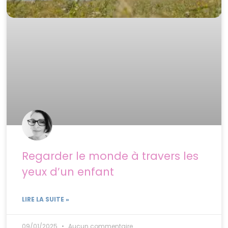
Regarder le monde à travers les
yeux d’un enfant
LIRE LA SUITE »
09/01/2025
Aucun commentaire