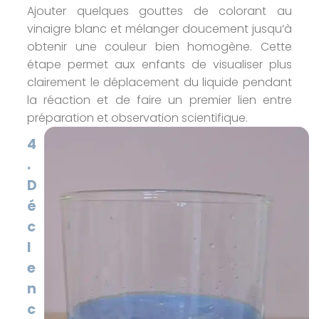
Ajouter quelques gouttes de colorant au
vinaigre blanc et mélanger doucement jusqu’à
obtenir une couleur bien homogène. Cette
étape permet aux enfants de visualiser plus
clairement le déplacement du liquide pendant
la réaction et de faire un premier lien entre
préparation et observation scientifique.
4
.
D
é
c
l
e
n
c